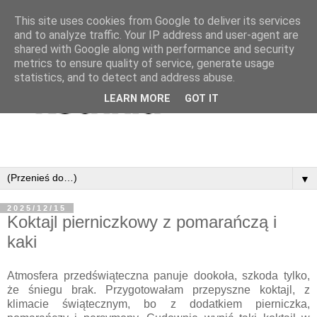
This site uses cookies from Google to deliver its services
and to analyze traffic. Your IP address and user-agent are
shared with Google along with performance and security
metrics to ensure quality of service, generate usage
statistics, and to detect and address abuse.
LEARN MORE
GOT IT
▼
2025/12/15
Koktajl pierniczkowy z pomarańczą i
kaki
Atmosfera przedświąteczna panuje dookoła, szkoda tylko,
że śniegu brak. Przygotowałam przepyszne koktajl, z
klimacie świątecznym, bo z dodatkiem pierniczka,