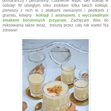
pomarańczy i persymony. Cudownie wypić taki koktajl w
sobotę! W ubiegłym roku zrobiłam kilka takich koktajli,
pierwszy z nich to z płatkami owsianymi i pestkami z
granatu, kolejny
koktajl z ananasem, z wyczuwalnym
smakiem korzennych przypraw
. Zachęcam Was do
miksowania także teraz, zresztą przez cały rok warto! Na
zdrowie!