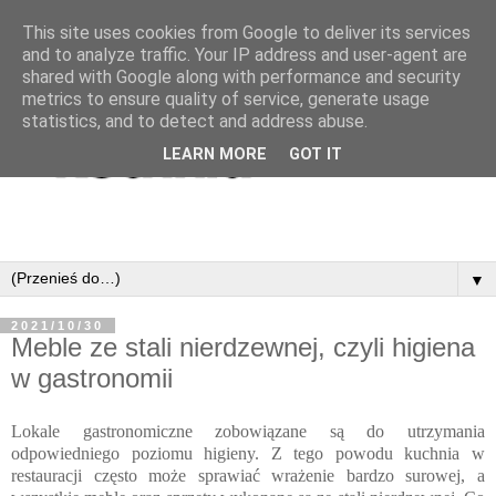
This site uses cookies from Google to deliver its services
and to analyze traffic. Your IP address and user-agent are
shared with Google along with performance and security
metrics to ensure quality of service, generate usage
statistics, and to detect and address abuse.
LEARN MORE
GOT IT
▼
2021/10/30
Meble ze stali nierdzewnej, czyli higiena
w gastronomii
Lokale gastronomiczne zobowiązane są do utrzymania
odpowiedniego poziomu higieny. Z tego powodu kuchnia w
restauracji często może sprawiać wrażenie bardzo surowej, a