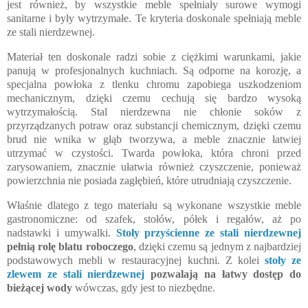
jest również, by wszystkie meble spełniały surowe wymogi
sanitarne i były wytrzymałe. Te kryteria doskonale spełniają meble
ze stali nierdzewnej.
Materiał ten doskonale radzi sobie z ciężkimi warunkami, jakie
panują w profesjonalnych kuchniach. Są odporne na korozję, a
specjalna powłoka z tlenku chromu zapobiega uszkodzeniom
mechanicznym, dzięki czemu cechują się bardzo wysoką
wytrzymałością. Stal nierdzewna nie chłonie soków z
przyrządzanych potraw oraz substancji chemicznym, dzięki czemu
brud nie wnika w głąb tworzywa, a meble znacznie łatwiej
utrzymać w czystości. Twarda powłoka, która chroni przed
zarysowaniem, znacznie ułatwia również czyszczenie, ponieważ
powierzchnia nie posiada zagłębień, które utrudniają czyszczenie.
Właśnie dlatego z tego materiału są wykonane wszystkie meble
gastronomiczne: od szafek, stołów, półek i regałów, aż po
nadstawki i umywalki.
Stoły przyścienne ze stali nierdzewnej
pełnią rolę blatu roboczego
, dzięki czemu są jednym z najbardziej
podstawowych mebli w restauracyjnej kuchni. Z kolei
stoły ze
zlewem ze stali nierdzewnej
pozwalają na łatwy dostęp do
bieżącej wody
wówczas, gdy jest to niezbędne.